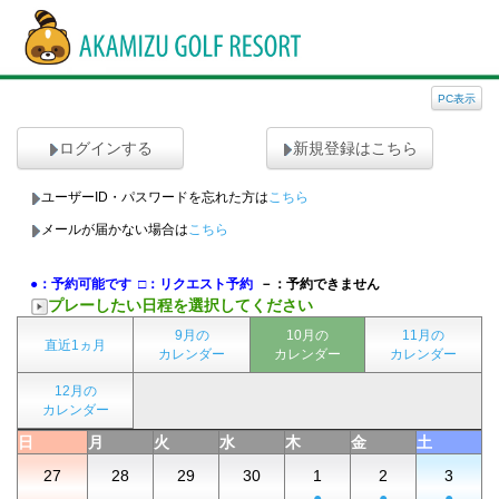
PC表示
ログインする
新規登録はこちら
ユーザーID・パスワードを忘れた方は
こちら
メールが届かない場合は
こちら
●：予約可能です
□：リクエスト予約
－：予約できません
プレーしたい日程を選択してください
9月の
10月の
11月の
直近1ヵ月
カレンダー
カレンダー
カレンダー
12月の
カレンダー
日
月
火
水
木
金
土
27
28
29
30
1
2
3
-
-
-
-
●
●
●