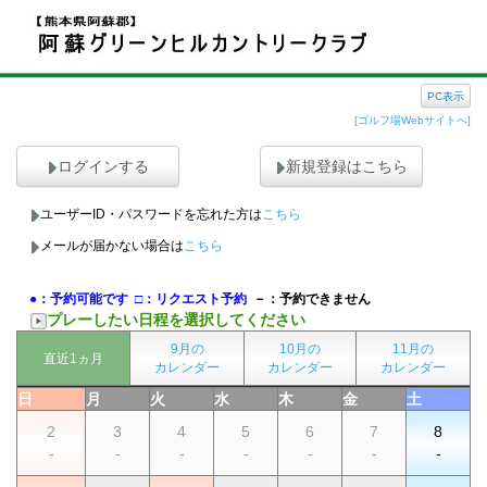
PC表示
[ゴルフ場Webサイトへ]
ログインする
新規登録はこちら
ユーザーID・パスワードを忘れた方は
こちら
メールが届かない場合は
こちら
●：予約可能です
□：リクエスト予約
－：予約できません
プレーしたい日程を選択してください
9月の
10月の
11月の
直近1ヵ月
カレンダー
カレンダー
カレンダー
日
月
火
水
木
金
土
2
3
4
5
6
7
8
-
-
-
-
-
-
-