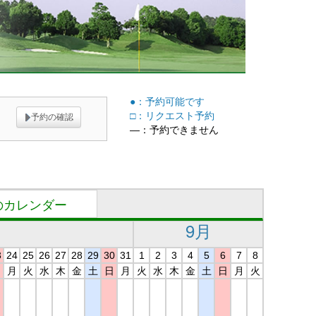
●：予約可能です
□：リクエスト予約
予約の確認
―：予約できません
のカレンダー
9月
3
24
25
26
27
28
29
30
31
1
2
3
4
5
6
7
8
日
月
火
水
木
金
土
日
月
火
水
木
金
土
日
月
火