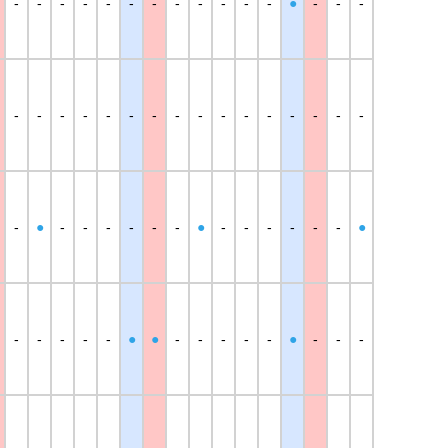
-
-
-
-
-
-
-
-
-
-
-
-
●
-
-
-
-
-
-
-
-
-
-
-
-
-
-
-
-
-
-
-
-
●
-
-
-
-
-
-
●
-
-
-
-
-
-
●
-
-
-
-
-
●
●
-
-
-
-
-
●
-
-
-