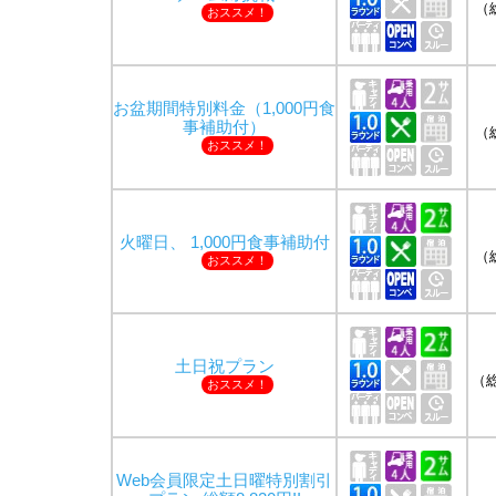
（
おススメ！
お盆期間特別料金（1,000円食
事補助付）
（
おススメ！
火曜日、 1,000円食事補助付
（
おススメ！
土日祝プラン
（総
おススメ！
Web会員限定土日曜特別割引