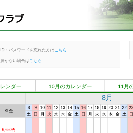
ID・パスワードを忘れた方は
こちら
が届かない場合は
こちら
カレンダー
10月のカレンダー
11月
8月
8
9
10
11
12
13
14
15
16
17
18
19
20
21
22
2
料金
土
日
月
火
水
木
金
土
日
月
火
水
木
金
土
6,650円