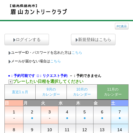
PC表示
ログインする
新規登録はこちら
ユーザーID・パスワードを忘れた方は
こちら
メールが届かない場合は
こちら
●：予約可能です
□：リクエスト予約
－：予約できません
プレーしたい日程を選択してください
9月の
10月の
11月の
直近1ヵ月
カレンダー
カレンダー
カレンダー
日
月
火
水
木
金
土
1
2
3
4
5
6
7
-
●
-
●
●
●
●
8
9
10
11
12
13
14