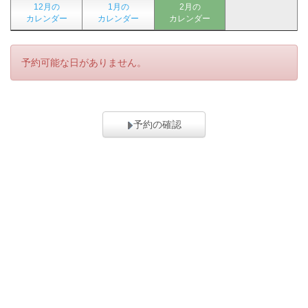
12月の
1月の
2月の
カレンダー
カレンダー
カレンダー
予約可能な日がありません。
予約の確認