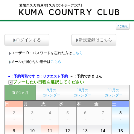
PC表示
ログインする
新規登録はこちら
ユーザーID・パスワードを忘れた方は
こちら
メールが届かない場合は
こちら
●：予約可能です
□：リクエスト予約
－：予約できません
プレーしたい日程を選択してください
9月の
10月の
11月の
直近1ヵ月
カレンダー
カレンダー
カレンダー
日
月
火
水
木
金
土
2
3
4
5
6
7
8
-
-
-
-
-
-
-
9
10
11
12
13
14
15