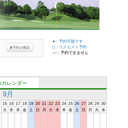
●：予約可能です
□：リクエスト予約
予約の確認
―：予約できません
のカレンダー
9月
4
15
16
17
18
19
20
21
22
23
24
25
26
27
28
29
30
月
火
水
木
金
土
日
月
火
水
木
金
土
日
月
火
水