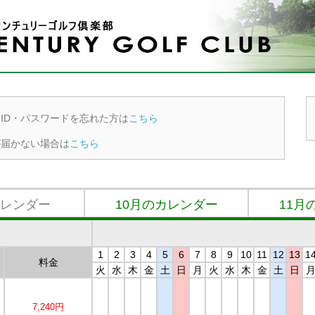
ID・パスワードを忘れた方は
こちら
が届かない場合は
こちら
カレンダー
10月のカレンダー
11月
1
2
3
4
5
6
7
8
9
10
11
12
13
1
料金
火
水
木
金
土
日
月
火
水
木
金
土
日
7,240円