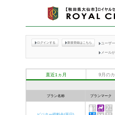
ログインする
新規登録はこちら
ユーザー
メール
9月の
直近1ヵ月
プラン名称
プランマーク
ビジター様料金(平日)