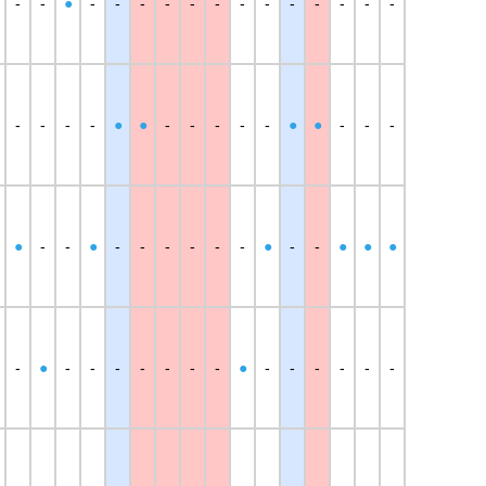
-
-
●
-
-
-
-
-
-
-
-
-
-
-
-
-
-
-
-
-
●
●
-
-
-
-
-
●
●
-
-
-
●
-
-
●
-
-
-
-
-
-
●
-
-
●
●
●
-
●
-
-
-
-
-
-
-
●
-
-
-
-
-
-