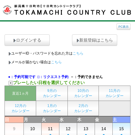
PC表示
ログインする
新規登録はこちら
ユーザーID・パスワードを忘れた方は
こちら
メールが届かない場合は
こちら
●：予約可能です
□：リクエスト予約
－：予約できません
プレーしたい日程を選択してください
9月の
10月の
11月の
直近1ヵ月
カレンダー
カレンダー
カレンダー
12月の
1月の
2月の
カレンダー
カレンダー
カレンダー
日
月
火
水
木
金
土
9
10
11
12
13
14
15
-
-
●
●
●
●
●