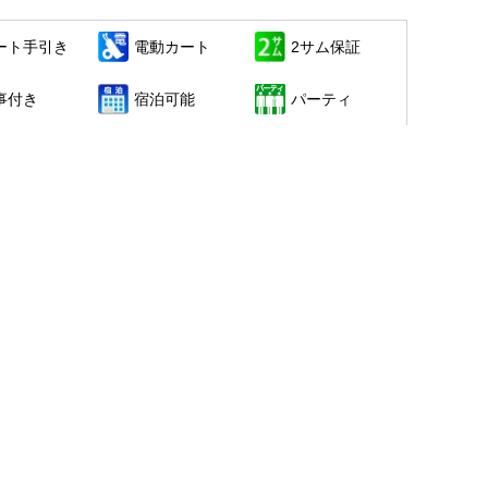
ート手引き
電動カート
2サム保証
事付き
宿泊可能
パーティ